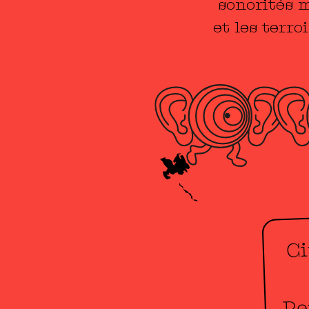
sonorités m
et les terr
Ci
Pe