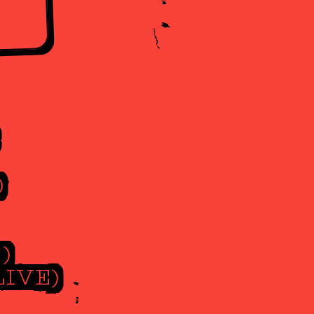
)
)
LIVE)