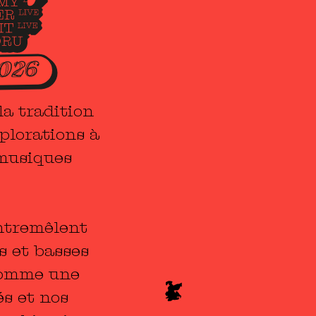
la tradition
plorations à
 musiques
entremêlent
s et basses
comme une
és et nos