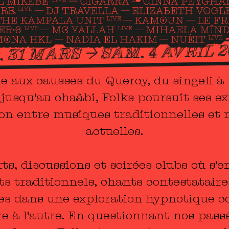
 aux causses du Quercy, du singeli à 
 jusqu'au chaâbi, Folks poursuit ses ex
ion entre musiques traditionnelles et
actuelles.
ts, discussions et soirées clubs où s'
s traditionnels, chants contestataire
es dans une exploration hypnotique 
e à l'autre. En questionnant nos pass