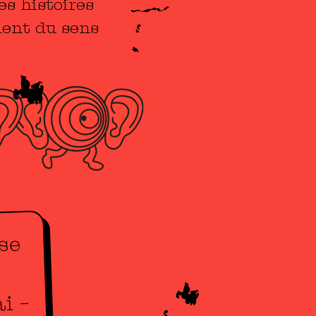
es histoires
nent du sens
se
i –