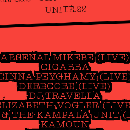
UNITÉ.22
ARSENAL MIKEBE (LIVE)
CIGARRA
CINNA PEYGHAMY (LIVE
DERBCORE (LIVE)
DJ TRAVELLA
ELIZABETH VOGLER (LIVE
& THE KAMPALA UNIT (
KAMOUN