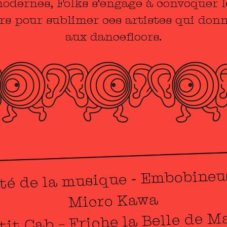
odernes, Folks s'engage à convoquer l
oirs pour sublimer ces artistes qui don
aux dancefloors.
té de la musique - Embobineu
Micro Kawa
tit Cab – Friche la Belle de Ma