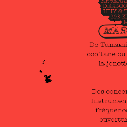
De Tanzanie
occitane ou
la jonct
Des concer
instrument
fréquenc
ouvertur